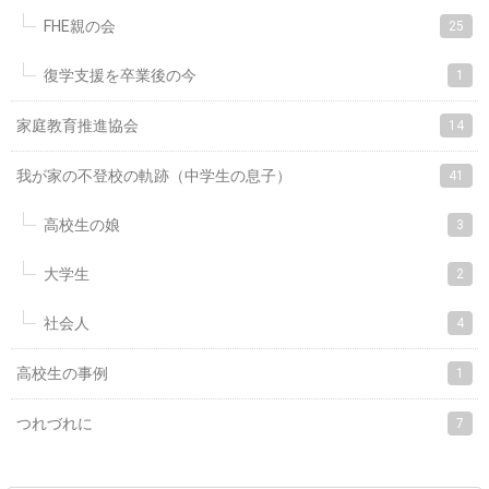
FHE親の会
25
復学支援を卒業後の今
1
家庭教育推進協会
14
我が家の不登校の軌跡（中学生の息子）
41
高校生の娘
3
大学生
2
社会人
4
高校生の事例
1
つれづれに
7