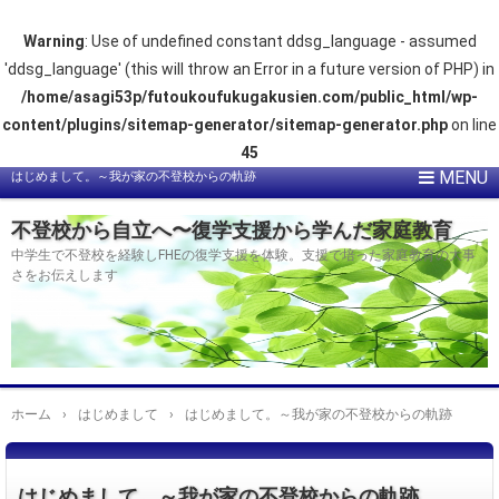
Warning
: Use of undefined constant ddsg_language - assumed
'ddsg_language' (this will throw an Error in a future version of PHP) in
/home/asagi53p/futoukoufukugakusien.com/public_html/wp-
content/plugins/sitemap-generator/sitemap-generator.php
on line
45
はじめまして。～我が家の不登校からの軌跡
不登校から自立へ〜復学支援から学んだ家庭教育
中学生で不登校を経験しFHEの復学支援を体験。支援で培った家庭教育の大事
さをお伝えします
ホーム
›
はじめまして
›
はじめまして。～我が家の不登校からの軌跡
はじめまして。～我が家の不登校からの軌跡