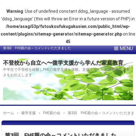
Warning
: Use of undefined constant ddsg_language - assumed
'ddsg_language' (this will throw an Error in a future version of PHP) in
/home/asagi53p/futoukoufukugakusien.com/public_html/wp-
content/plugins/sitemap-generator/sitemap-generator.php
on line
45
第3回 FHE親の会～コメントいただきました
不登校から自立へ〜復学支援から学んだ家庭教育
中学生で不登校を経験しFHEの復学支援を体験。支援で培った家庭教育の大事
さをお伝えします
ホーム
›
復学支援
›
FHE親の会
›
第3回 FHE親の会～コメントいただきま
第3回 FHE親の会～コメントいただきました