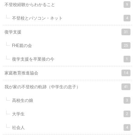
不登校経験からわかること
9
不登校とパソコン・ネット
4
復学支援
31
FHE親の会
25
復学支援を卒業後の今
1
家庭教育推進協会
14
我が家の不登校の軌跡（中学生の息子）
41
高校生の娘
3
大学生
2
社会人
4