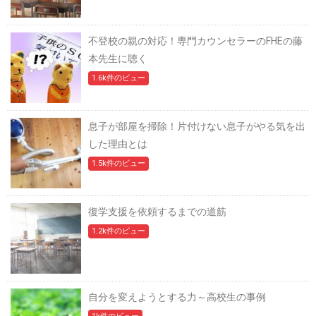
不登校の親の対応！専門カウンセラーのFHEの藤
本先生に聴く
1.6k件のビュー
息子が部屋を掃除！片付けない息子がやる気を出
した理由とは
1.5k件のビュー
復学支援を依頼するまでの道筋
1.2k件のビュー
自分を変えようとする力～高校生の事例